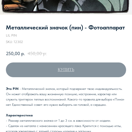
Металлический значок (пин) - Фотоаппарат
LIL PIN
SKU:
12302
250,00
р.
450,00
р.
КУПИТЬ
Это PIN
- Металлический значок, который подчеркнет твою индивидуальность.
Он может отображать вашу жизненную позицию, настроение, характер или
служить триггером теплых воспоминаний. Какого-то правила для выбора «Пина»
нет. Единственный совет: его нужно выбирать не головой, а сердцем.
Характеристика
- Размер металлического значка от 1 до 3 см. в зависимости от модели.
- Сделан из металла с нанесением красящего лака. Крепится с помощью иглы,
которая закреплена с задней стороны изделия и заглушки.