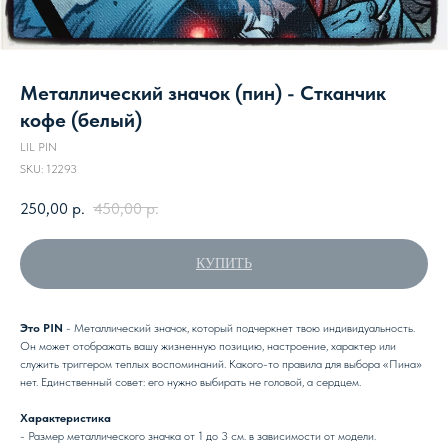
Металлический значок (пин) - Стканчик
кофе (белый)
LIL PIN
SKU:
12293
250,00
р.
450,00
р.
КУПИТЬ
Это PIN
- Металлический значок, который подчеркнет твою индивидуальность.
Он может отображать вашу жизненную позицию, настроение, характер или
служить триггером теплых воспоминаний. Какого-то правила для выбора «Пина»
нет. Единственный совет: его нужно выбирать не головой, а сердцем.
Характеристика
- Размер металлического значка от 1 до 3 см. в зависимости от модели.