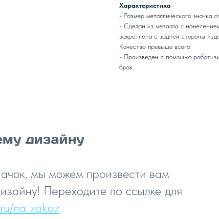
Характеристика
- Размер металлического значка от
- Сделан из металла с нанесением
закреплена с задней стороны изде
Качество превыше всего!
- Произведен с помощью роботизи
брак.
ему дизайну
начок, мы можем произвести вам
изайну! Переходите по ссылке для
in.ru/na_zakaz