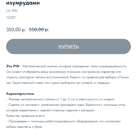
изумрудами
LIL PIN
12287
350,00
р.
550,00
р.
КУПИТЬ
Это PIN
- Металлический значок, который подчеркнет твою индивидуальность.
Он может отображать вашу жизненную позицию, настроение, характер или
служить триггером теплых воспоминаний. Какого-то правила для выбора «Пина»
нет. Единственный совет: его нужно выбирать не головой, а сердцем.
Характеристика
- Размер металлического значка от 1 до 3 см. в зависимости от модели.
- Сделан из металла с нанесением красящего лака. Крепится с помощью иглы,
которая закреплена с задней стороны изделия и заглушки.
Качество превыше всего!
- Произведен с помощью роботизированного оборудования, что исключает
любые недочеты и брак.