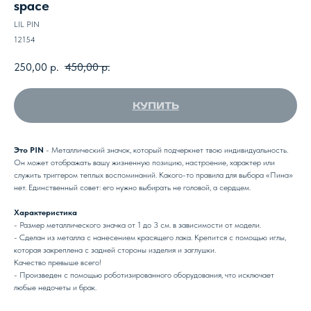
space
LIL PIN
12154
250,00
р.
450,00
р.
КУПИТЬ
Это PIN
- Металлический значок, который подчеркнет твою индивидуальность.
Он может отображать вашу жизненную позицию, настроение, характер или
служить триггером теплых воспоминаний. Какого-то правила для выбора «Пина»
нет. Единственный совет: его нужно выбирать не головой, а сердцем.
Характеристика
- Размер металлического значка от 1 до 3 см. в зависимости от модели.
- Сделан из металла с нанесением красящего лака. Крепится с помощью иглы,
которая закреплена с задней стороны изделия и заглушки.
Качество превыше всего!
- Произведен с помощью роботизированного оборудования, что исключает
любые недочеты и брак.