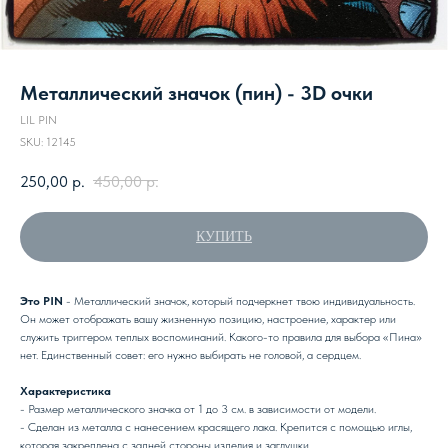
Металлический значок (пин) - 3D очки
LIL PIN
SKU:
12145
250,00
р.
450,00
р.
КУПИТЬ
Это PIN
- Металлический значок, который подчеркнет твою индивидуальность.
Он может отображать вашу жизненную позицию, настроение, характер или
служить триггером теплых воспоминаний. Какого-то правила для выбора «Пина»
нет. Единственный совет: его нужно выбирать не головой, а сердцем.
Характеристика
- Размер металлического значка от 1 до 3 см. в зависимости от модели.
- Сделан из металла с нанесением красящего лака. Крепится с помощью иглы,
которая закреплена с задней стороны изделия и заглушки.