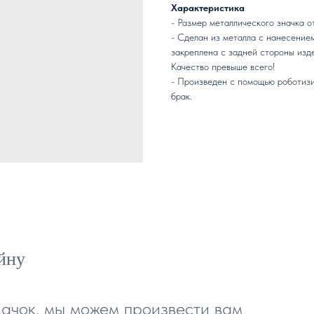
Характеристика
- Размер металлического значка от
- Сделан из металла с нанесением
закреплена с задней стороны изде
Качество превыше всего!
- Произведен с помощью роботизи
брак.
айну
начок, мы можем произвести вам