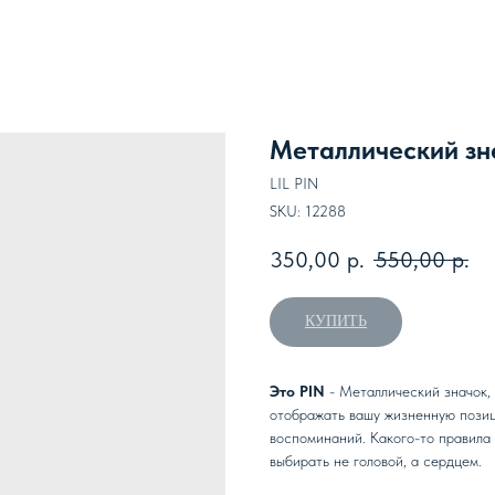
Металлический зна
LIL PIN
SKU:
12288
350,00
р.
550,00
р.
КУПИТЬ
Это PIN
- Металлический значок,
отображать вашу жизненную позиц
воспоминаний. Какого-то правила 
выбирать не головой, а сердцем.