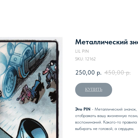
Металлический зна
LIL PIN
SKU:
12162
250,00
р.
450,00
р.
КУПИТЬ
Это PIN
- Металлический значок,
отображать вашу жизненную позиц
воспоминаний. Какого-то правила 
выбирать не головой, а сердцем.