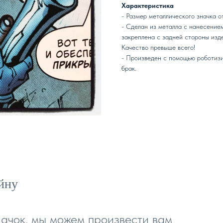
Характеристика
- Размер металлического значка от
- Сделан из металла с нанесением
закреплена с задней стороны изде
Качество превыше всего!
- Произведен с помощью роботизи
брак.
айну
начок, мы можем произвести вам