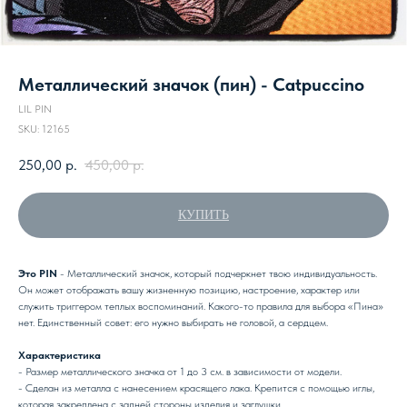
Металлический значок (пин) - Catpuccino
LIL PIN
SKU:
12165
250,00
р.
450,00
р.
КУПИТЬ
Это PIN
- Металлический значок, который подчеркнет твою индивидуальность.
Он может отображать вашу жизненную позицию, настроение, характер или
служить триггером теплых воспоминаний. Какого-то правила для выбора «Пина»
нет. Единственный совет: его нужно выбирать не головой, а сердцем.
Характеристика
- Размер металлического значка от 1 до 3 см. в зависимости от модели.
- Сделан из металла с нанесением красящего лака. Крепится с помощью иглы,
которая закреплена с задней стороны изделия и заглушки.