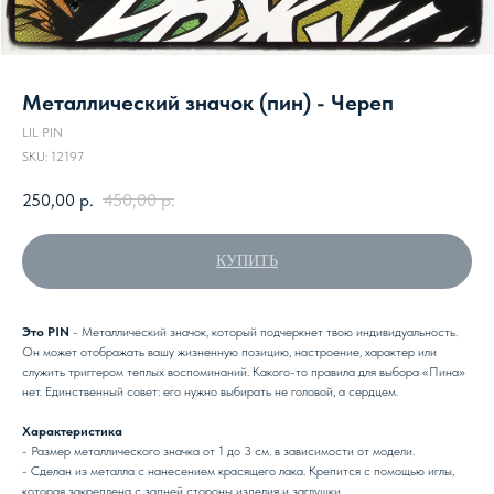
Металлический значок (пин) - Череп
LIL PIN
SKU:
12197
250,00
р.
450,00
р.
КУПИТЬ
Это PIN
- Металлический значок, который подчеркнет твою индивидуальность.
Он может отображать вашу жизненную позицию, настроение, характер или
служить триггером теплых воспоминаний. Какого-то правила для выбора «Пина»
нет. Единственный совет: его нужно выбирать не головой, а сердцем.
Характеристика
- Размер металлического значка от 1 до 3 см. в зависимости от модели.
- Сделан из металла с нанесением красящего лака. Крепится с помощью иглы,
которая закреплена с задней стороны изделия и заглушки.