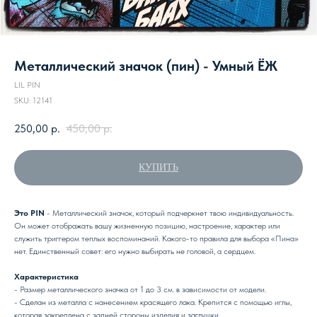
Металлический значок (пин) - Умный ЁЖ
LIL PIN
SKU:
12141
250,00
р.
450,00
р.
КУПИТЬ
Это PIN
- Металлический значок, который подчеркнет твою индивидуальность.
Он может отображать вашу жизненную позицию, настроение, характер или
служить триггером теплых воспоминаний. Какого-то правила для выбора «Пина»
нет. Единственный совет: его нужно выбирать не головой, а сердцем.
Характеристика
- Размер металлического значка от 1 до 3 см. в зависимости от модели.
- Сделан из металла с нанесением красящего лака. Крепится с помощью иглы,
которая закреплена с задней стороны изделия и заглушки.