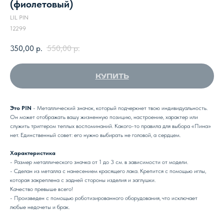
(фиолетовый)
LIL PIN
12299
350,00
р.
550,00
р.
КУПИТЬ
Это PIN
- Металлический значок, который подчеркнет твою индивидуальность.
Он может отображать вашу жизненную позицию, настроение, характер или
служить триггером теплых воспоминаний. Какого-то правила для выбора «Пина»
нет. Единственный совет: его нужно выбирать не головой, а сердцем.
Характеристика
- Размер металлического значка от 1 до 3 см. в зависимости от модели.
- Сделан из металла с нанесением красящего лака. Крепится с помощью иглы,
которая закреплена с задней стороны изделия и заглушки.
Качество превыше всего!
- Произведен с помощью роботизированного оборудования, что исключает
любые недочеты и брак.