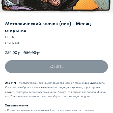
Металлический значок (пин) - Месяц
открытка
LIL PIN
SKU:
12288
350,00
р.
550,00
р.
КУПИТЬ
Это PIN
- Металлический значок, который подчеркнет твою индивидуальность.
Он может отображать вашу жизненную позицию, настроение, характер или
служить триггером теплых воспоминаний. Какого-то правила для выбора «Пина»
нет. Единственный совет: его нужно выбирать не головой, а сердцем.
Характеристика
- Размер металлического значка от 1 до 3 см. в зависимости от модели.